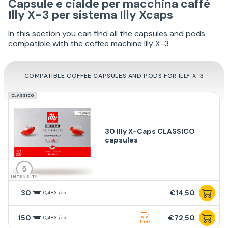
Capsule e cialde per macchina caffè
Illy X-3 per sistema Illy Xcaps
In this section you can find all the capsules and pods
compatible with the coffee machine Illy X-3
COMPATIBLE COFFEE CAPSULES AND PODS FOR ILLY X-3
CLASSICO
30 Illy X-Caps CLASSICO
capsules
5
INTENSITY
30
€14,50
0,483 /ea
150
€72,50
0,483 /ea
free