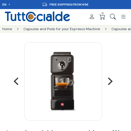
EN
FREE SHIPPING FROM 65€
0
Home
Capsules and Pods for your Espresso Machine
Capsules an