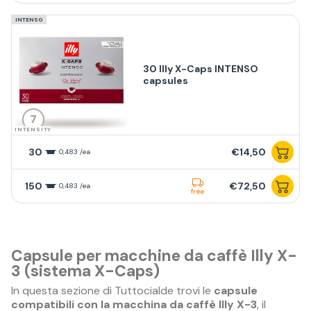
INTENSO
30 Illy X-Caps INTENSO
capsules
7
INTENSITY
30
€14,50
0,483 /ea
150
€72,50
0,483 /ea
free
Capsule per macchine da caffè Illy X-
3 (sistema X-Caps)
In questa sezione di Tuttocialde trovi le
capsule
compatibili con la macchina da caffè Illy X-3
, il