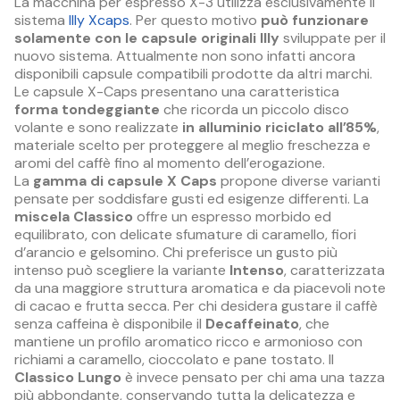
La macchina per espresso X-3 utilizza esclusivamente il
sistema
Illy Xcaps
. Per questo motivo
può funzionare
solamente con le capsule originali Illy
sviluppate per il
nuovo sistema. Attualmente non sono infatti ancora
disponibili capsule compatibili prodotte da altri marchi.
Le capsule X-Caps presentano una caratteristica
forma tondeggiante
che ricorda un piccolo disco
volante e sono realizzate
in alluminio riciclato all’85%
,
materiale scelto per proteggere al meglio freschezza e
aromi del caffè fino al momento dell’erogazione.
La
gamma di capsule X Caps
propone diverse varianti
pensate per soddisfare gusti ed esigenze differenti. La
miscela Classico
offre un espresso morbido ed
equilibrato, con delicate sfumature di caramello, fiori
d’arancio e gelsomino. Chi preferisce un gusto più
intenso può scegliere la variante
Intenso
, caratterizzata
da una maggiore struttura aromatica e da piacevoli note
di cacao e frutta secca. Per chi desidera gustare il caffè
senza caffeina è disponibile il
Decaffeinato
, che
mantiene un profilo aromatico ricco e armonioso con
richiami a caramello, cioccolato e pane tostato. Il
Classico Lungo
è invece pensato per chi ama una tazza
più abbondante, conservando tutta la delicatezza e