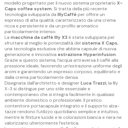
modello progettato per il nuovo sistema proprietario
X-
Caps coffee system
. Si tratta della più recente
tecnologia sviluppata da
IllyCaffè
per offrire un
espresso di alta qualità, caratterizzato da una crema
ricca e persistente e da un profilo aromatico
particolarmente intenso.
La
macchina da caffè Illy X3
è stata sviluppata per
sfruttare al meglio le potenzialità del
sistema X Caps
,
una tecnologia esclusiva che abbina capsule di nuova
generazione e innovativa
estrazione Hyperinfusion
.
Grazie a questo sistema, l’acqua attraversa il caffè alla
pressione ideale, favorendo un’estrazione uniforme degli
aromi e garantendo un espresso corposo, equilibrato e
dalla crema particolarmente densa.
Disegnata dall’architetto e designer
Luca Trazzi
, la Illy
X-3 si distingue per uno stile essenziale e
contemporaneo che si integra facilmente in qualsiasi
ambiente domestico o professionale. Il pratico
contenitore portacapsule integrato e il supporto alza-
tazze rendono l’utilizzo quotidiano semplice e intuitivo,
mentre le finiture lucide e le colorazioni bianca e nera ne
valorizzano ulteriormente l’estetica.