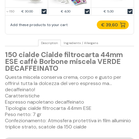
€ 30.00
€ 4,00
€ 5,00
€ 39,60
Add these products to your cart
Description
Ingredients / Allergens
150 cialde Cialde filtrocarta 44mm
ESE caffè Borbone miscela VERDE
DECAFFEINATO
Questa miscela conserva crema, corpo e gusto per
offrirvi tutta la dolcezza del vero espresso ma…
decaffeinato!
Caratteristiche
Espresso napoletano decaffeinato
Tipologia: cialde filtrocarta 44mm ESE
Peso netto: 7 gr
Confezionamento: Atmosfera protettiva in film alluminio
triplice strato, scatole da 150 cialde