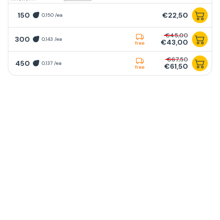
150
€22,50
0,150 /ea
€45,00
300
0,143 /ea
€43,00
free
€67,50
450
0,137 /ea
€61,50
free