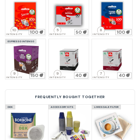
10
5
8
100
50
100
INTENSITY
INTENSITY
INTENSITY
ESPRESSO INTENSO
9
9
7
150
40
40
INTENSITY
INTENSITY
INTENSITY
FREQUENTLY BOUGHT TOGETHER
DEK
ACCESSORY KITS
LIMESCALE FILTER