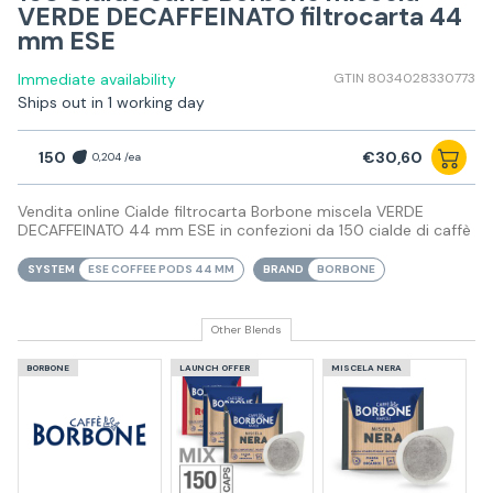
VERDE DECAFFEINATO filtrocarta 44
mm ESE
Immediate availability
GTIN 8034028330773
Ships out in 1 working day
150
€30,60
0,204 /ea
Vendita online Cialde filtrocarta Borbone miscela VERDE
DECAFFEINATO 44 mm ESE in confezioni da 150 cialde di caffè
SYSTEM
ESE COFFEE PODS 44 MM
BRAND
BORBONE
Other Blends
BORBONE
LAUNCH OFFER
MISCELA NERA