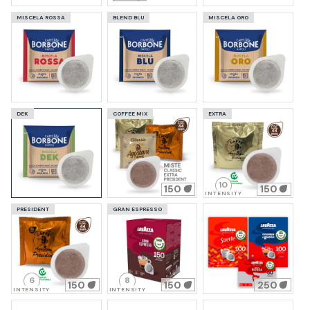
MISCELA ROSSA
BLEND BLU
MISCELA ORO
DEK
COFFEE MIX
EXTRA
10
150
150
INTENSITY
PRESIDENT
GRAN ESPRESSO
6
8
150
150
250
INTENSITY
INTENSITY